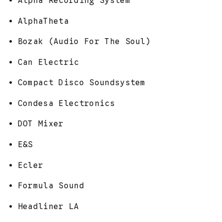
Alpha Recording System
AlphaTheta
Bozak (Audio For The Soul)
Can Electric
Compact Disco Soundsystem
Condesa Electronics
DOT Mixer
E&S
Ecler
Formula Sound
Headliner LA